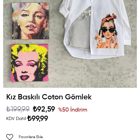
Kız Baskılı Coton Gömlek
₺199,99
₺92,59
%
50
İndirim
₺99,99
KDV Dahil
Favorilere Ekle