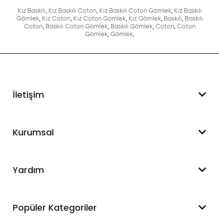
Kız Baskılı
,
Kız Baskılı Coton
,
Kız Baskılı Coton Gömlek
,
Kız Baskılı
Gömlek
,
Kız Coton
,
Kız Coton Gömlek
,
Kız Gömlek
,
Baskılı
,
Baskılı
Coton
,
Baskılı Coton Gömlek
,
Baskılı Gömlek
,
Coton
,
Coton
Gömlek
,
Gömlek
,
İletişim
WhatsApp Destek
Kurumsal
+90 545 550 49 88
Hakkımızda
Yardım
İletişim
Mesafeli Satış Sözleşmesi
Hesabım
Popüler Kategoriler
Blog
Sipariş Takip