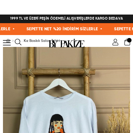
1999 TL VE ÜZERİ PEŞİN ÖDEMELİ ALIŞVERİŞLERDE KARGO BEDAVA
E •
SEPETTE NET %20 İNDİRİM SİZLERLE •
SEPETTE NET 
Kız Baskılı Salaş Tshirt