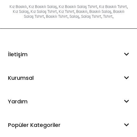
Kız Baskılı
,
Kız Baskılı Salaş
,
Kız Baskılı Salaş Tshirt
,
Kız Baskılı Tshirt
,
Kız Salaş
,
Kız Salaş Tshirt
,
Kız Tshirt
,
Baskılı
,
Baskılı Salaş
,
Baskılı
Salaş Tshirt
,
Baskılı Tshirt
,
Salaş
,
Salaş Tshirt
,
Tshirt
,
İletişim
WhatsApp Destek
Kurumsal
+90 545 550 49 88
Hakkımızda
Yardım
İletişim
Mesafeli Satış Sözleşmesi
Hesabım
Popüler Kategoriler
Blog
Sipariş Takip