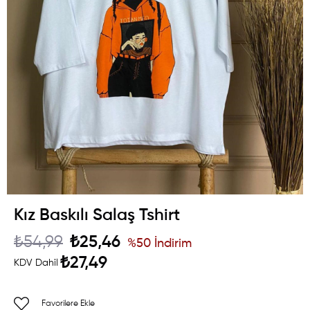
Kız Baskılı Salaş Tshirt
₺54,99
₺25,46
%
50
İndirim
₺27,49
KDV Dahil
Favorilere Ekle