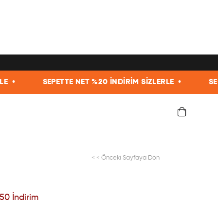
SEPETTE NET %20 İNDİRİM SİZLERLE •
SEPETTE NE
< < Önceki Sayfaya Dön
50
İndirim