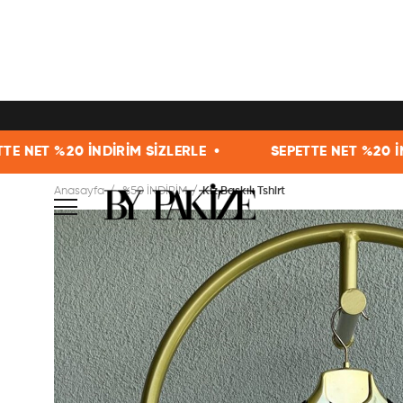
20 İNDİRİM SİZLERLE •
SEPETTE NET %20 İNDİRİM Sİ
Anasayfa
%50 İNDİRİM
Kız Baskılı Tshirt