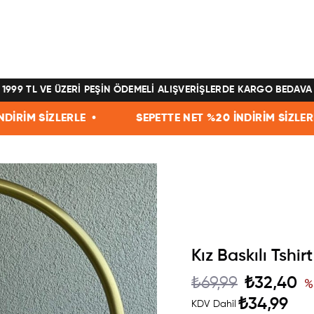
1999 TL VE ÜZERİ PEŞİN ÖDEMELİ ALIŞVERİŞLERDE KARGO BEDAVA
ZLERLE •
SEPETTE NET %20 İNDİRİM SİZLERLE •
Kız Baskılı Tshirt
₺69,99
₺32,40
%
₺34,99
KDV Dahil