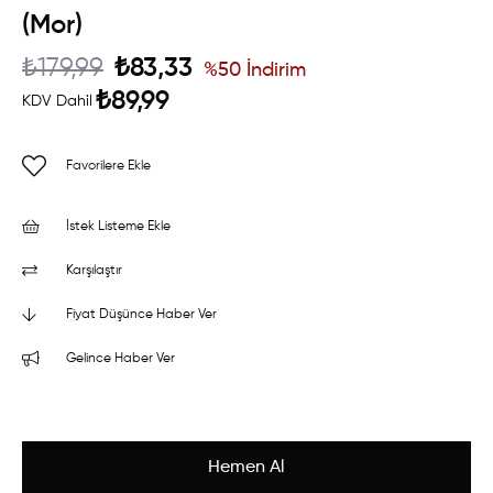
(Mor)
₺179,99
₺83,33
%
50
İndirim
₺89,99
KDV Dahil
Favorilere Ekle
İstek Listeme Ekle
Karşılaştır
Fiyat Düşünce Haber Ver
Gelince Haber Ver