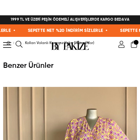
1999 TL VE ÜZERİ PEŞİN ÖDEMELİ ALIŞVERİŞLERDE KARGO BEDAVA
LE •
SEPETTE NET %20 İNDİRİM SİZLERLE •
SEPETTE NET 
Kolları Volanlı Kruvaze Yaka Elbise (Mor)
Benzer Ürünler