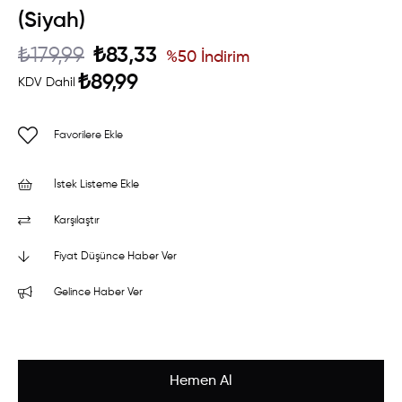
(Siyah)
₺179,99
₺83,33
%
50
İndirim
₺89,99
KDV Dahil
Favorilere Ekle
İstek Listeme Ekle
Karşılaştır
Fiyat Düşünce Haber Ver
Gelince Haber Ver