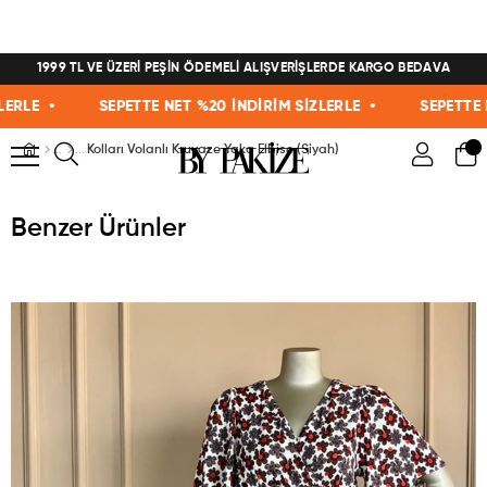
1999 TL VE ÜZERİ PEŞİN ÖDEMELİ ALIŞVERİŞLERDE KARGO BEDAVA
LE •
SEPETTE NET %20 İNDİRİM SİZLERLE •
SEPETTE NET
Kolları Volanlı Kruvaze Yaka Elbise (Siyah)
Benzer Ürünler