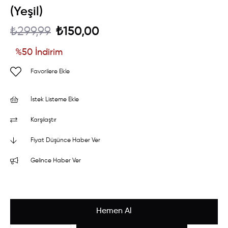
(Yeşil)
₺299,99
₺150,00
%
50
İndirim
Favorilere Ekle
İstek Listeme Ekle
Karşılaştır
Fiyat Düşünce Haber Ver
Gelince Haber Ver