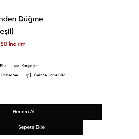
 Önden Düğme
eşil)
%
50
İndirim
Ekle
Karşılaştır
 Haber Ver
Gelince Haber Ver