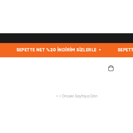
20 İNDİRİM SİZLERLE •
SEPETTE NET %20 İNDİRİM Sİ
< < Önceki Sayfaya Dön