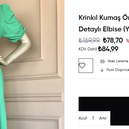
Krinkıl Kumaş
Detaylı Elbise (Y
₺169,99
₺78,70
₺84,99
KDV Dahil
İstek Listeme 
Fiyat Düşünce
Azalt
Artır