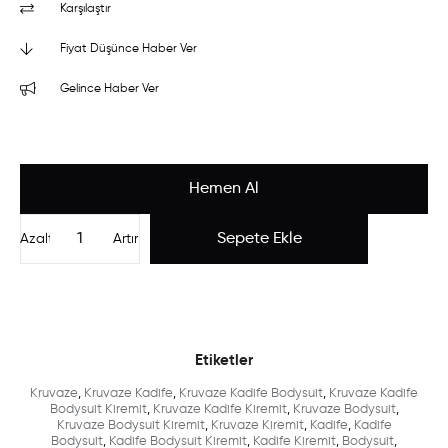
Karşılaştır
Fiyat Düşünce Haber Ver
Gelince Haber Ver
Azalt
Artır
Etiketler
Kruvaze
,
Kruvaze Kadife
,
Kruvaze Kadife Bodysuit
,
Kruvaze Kadife
Bodysuit Kiremit
,
Kruvaze Kadife Kiremit
,
Kruvaze Bodysuit
,
Kruvaze Bodysuit Kiremit
,
Kruvaze Kiremit
,
Kadife
,
Kadife
Bodysuit
,
Kadife Bodysuit Kiremit
,
Kadife Kiremit
,
Bodysuit
,