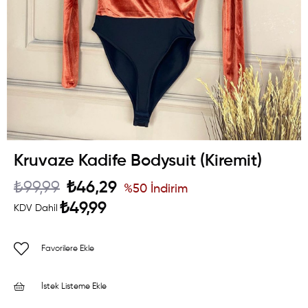
Kruvaze Kadife Bodysuit (Kiremit)
₺99,99
₺46,29
%
50
İndirim
₺49,99
KDV Dahil
Favorilere Ekle
İstek Listeme Ekle