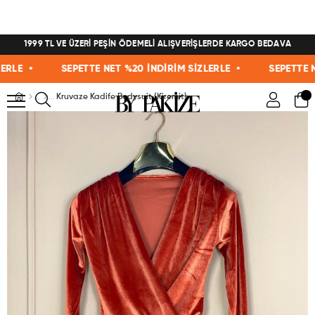
1999 TL VE ÜZERİ PEŞİN ÖDEMELİ ALIŞVERİŞLERDE KARGO BEDAVA
LE •
SEPETTE NET %20 İNDİRİM SİZLERLE •
SEPETTE NET 
Kruvaze Kadife Bodysuit (Kiremit)