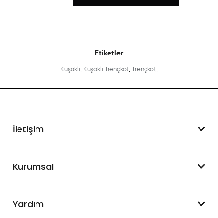
Etiketler
Kuşaklı
,
Kuşaklı Trençkot
,
Trençkot
,
İletişim
WhatsApp Destek
Kurumsal
+90 545 550 49 88
Hakkımızda
Yardım
İletişim