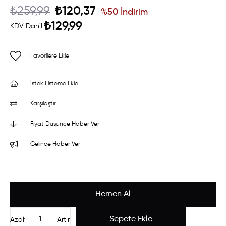
₺259,99
₺120,37
%
50
İndirim
₺129,99
KDV Dahil
Favorilere Ekle
İstek Listeme Ekle
Karşılaştır
Fiyat Düşünce Haber Ver
Gelince Haber Ver
Azalt
Artır