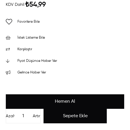
₺54,99
KDV Dahil
Favorilere Ekle
İstek Listeme Ekle
Karşılaştır
Fiyat Düşünce Haber Ver
Gelince Haber Ver
Azalt
Artır