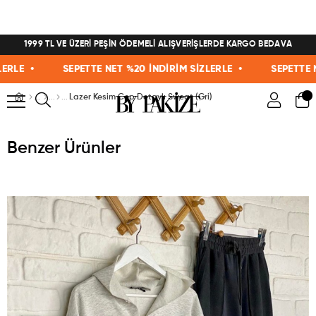
1999 TL VE ÜZERİ PEŞİN ÖDEMELİ ALIŞVERİŞLERDE KARGO BEDAVA
E •
SEPETTE NET %20 İNDİRİM SİZLERLE •
SEPETTE NET 
Lazer Kesim Cep Detaylı Sweat (Gri)
Benzer Ürünler