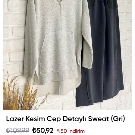
Lazer Kesim Cep Detaylı Sweat (Gri)
₺109,99
₺50,92
%
50
İndirim