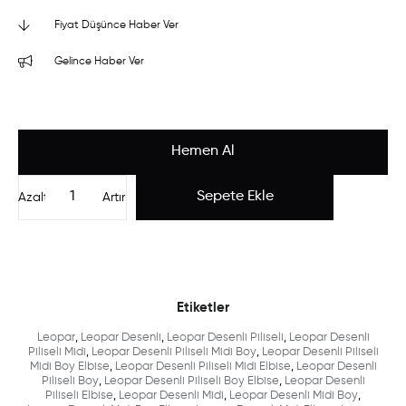
Fiyat Düşünce Haber Ver
Gelince Haber Ver
Azalt
Artır
Etiketler
Leopar
,
Leopar Desenli
,
Leopar Desenli Piliseli
,
Leopar Desenli
Piliseli Midi
,
Leopar Desenli Piliseli Midi Boy
,
Leopar Desenli Piliseli
Midi Boy Elbise
,
Leopar Desenli Piliseli Midi Elbise
,
Leopar Desenli
Piliseli Boy
,
Leopar Desenli Piliseli Boy Elbise
,
Leopar Desenli
Piliseli Elbise
,
Leopar Desenli Midi
,
Leopar Desenli Midi Boy
,