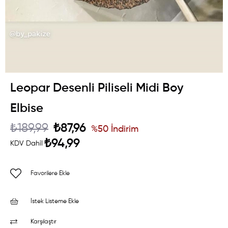
Leopar Desenli Piliseli Midi Boy
Elbise
₺189,99
₺87,96
%
50
İndirim
₺94,99
KDV Dahil
Favorilere Ekle
İstek Listeme Ekle
Karşılaştır