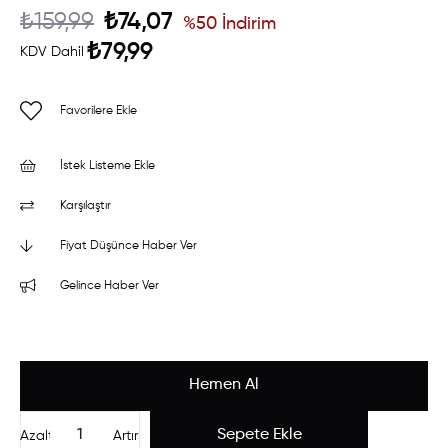
₺159,99
₺74,07
%
50
İndirim
₺79,99
KDV Dahil
Favorilere Ekle
İstek Listeme Ekle
Karşılaştır
Fiyat Düşünce Haber Ver
Gelince Haber Ver
Azalt
Artır