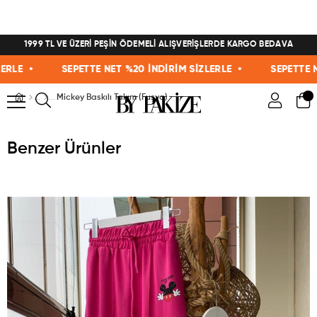
1999 TL VE ÜZERİ PEŞİN ÖDEMELİ ALIŞVERİŞLERDE KARGO BEDAVA
E •
SEPETTE NET %20 İNDİRİM SİZLERLE •
SEPETTE NET 
Mickey Baskılı Takım (Fuşya)
Benzer Ürünler