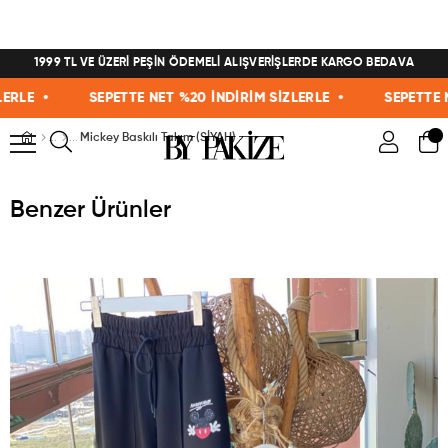
1999 TL VE ÜZERİ PEŞİN ÖDEMELİ ALIŞVERİŞLERDE KARGO BEDAVA
E •
SEPETTE NET %20 İNDİRİM SİZLERLE •
SEPETTE NET 
Mickey Baskılı Takım (SİYAH)
Benzer Ürünler