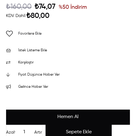
₺160,00
₺74,07
%
50
İndirim
₺80,00
KDV Dahil
Favorilere Ekle
İstek Listeme Ekle
Karşılaştır
Fiyat Düşünce Haber Ver
Gelince Haber Ver
Azalt
Artır