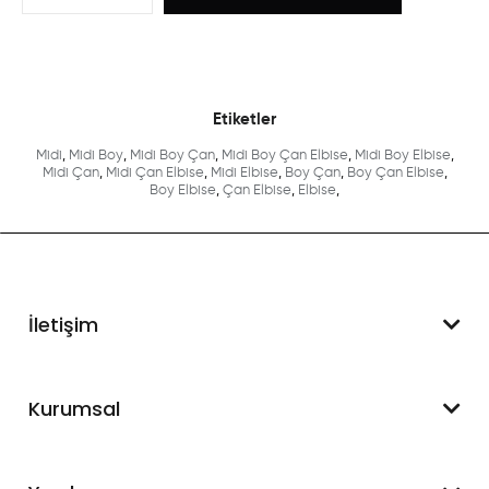
Etiketler
Midi
,
Midi Boy
,
Midi Boy Çan
,
Midi Boy Çan Elbise
,
Midi Boy Elbise
,
Midi Çan
,
Midi Çan Elbise
,
Midi Elbise
,
Boy Çan
,
Boy Çan Elbise
,
Boy Elbise
,
Çan Elbise
,
Elbise
,
İletişim
WhatsApp Destek
Kurumsal
+90 545 550 49 88
Hakkımızda