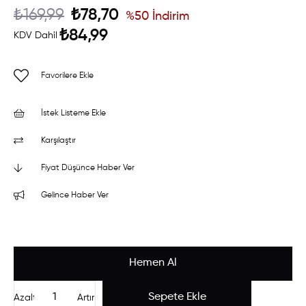
₺169,99
₺78,70
%
50
İndirim
₺84,99
KDV Dahil
Favorilere Ekle
İstek Listeme Ekle
Karşılaştır
Fiyat Düşünce Haber Ver
Gelince Haber Ver
Azalt
Artır