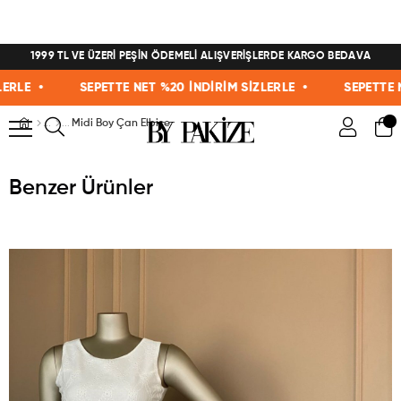
1999 TL VE ÜZERİ PEŞİN ÖDEMELİ ALIŞVERİŞLERDE KARGO BEDAVA
E •
SEPETTE NET %20 İNDİRİM SİZLERLE •
SEPETTE NET 
Midi Boy Çan Elbise
Benzer Ürünler