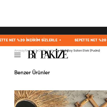
ET %20 İNDİRİM SİZLERLE •
SEPETTE NET %20 İNDİR
Anasayfa
ALT GİYİM
Etek
Midi Boy Saten Etek (Pudra)
Benzer Ürünler