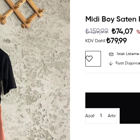
Midi Boy Saten 
₺159,99
₺74,07
₺79,99
KDV Dahil
İstek Listeme 
Fiyat Düşünce
Azalt
Artır