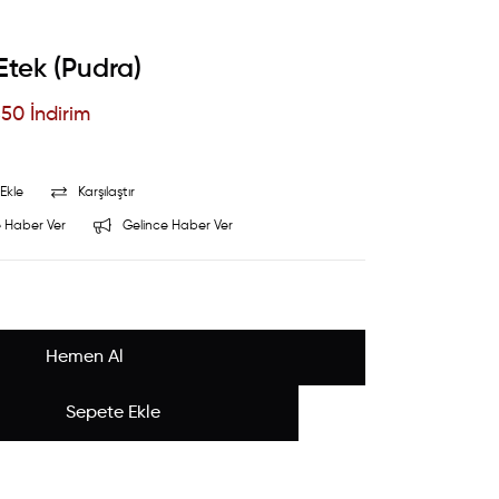
Etek (Pudra)
%
50
İndirim
Ekle
Karşılaştır
 Haber Ver
Gelince Haber Ver