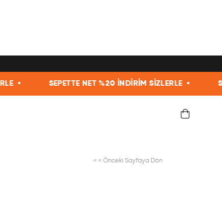
SEPETTE NET %20 İNDİRİM SİZLERLE •
SEPETT
< < Önceki Sayfaya Dön