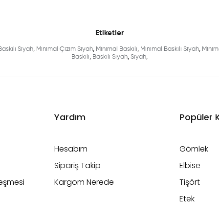
Etiketler
askılı Siyah
,
Minimal Çizim Siyah
,
Minimal Baskılı
,
Minimal Baskılı Siyah
,
Minim
Baskılı
,
Baskılı Siyah
,
Siyah
,
Yardım
Popüler 
Hesabım
Gömlek
Sipariş Takip
Elbise
leşmesi
Kargom Nerede
Tişört
Etek