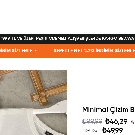
1999 TL VE ÜZERİ PEŞİN ÖDEMELİ ALIŞVERİŞLERDE KARGO BEDAVA
 •
SEPETTE NET %20 İNDİRİM SİZLERLE •
SEPE
Minimal Çizim Ba
₺99,99
₺46,29
%
₺49,99
KDV Dahil