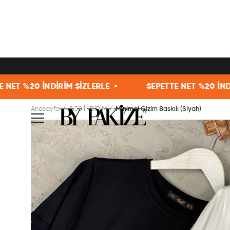
İRİM SİZLERLE •
SEPETTE NET %20 İNDİRİM SİZLERLE
Anasayfa
%50 İNDİRİM
Minimal Çizim Baskılı (Siyah)