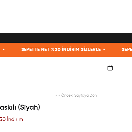
TTE NET %20 İNDİRİM SİZLERLE •
SEPETTE NET %20 İ
< < Önceki Sayfaya Dön
skılı (Siyah)
50
İndirim