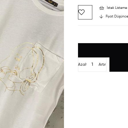
İstek Listeme 
Fiyat Düşünce
Azalt
Artır