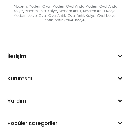
Modern
,
Modern Oval
,
Modern Oval Antik
,
Modern Oval Antik
Kolye
,
Modern Oval Kolye
,
Modern Antik
,
Modern Antik Kolye
,
Modern Kolye
,
Oval
,
Oval Antik
,
Oval Antik Kolye
,
Oval Kolye
,
Antik
,
Antik Kolye
,
Kolye
,
İletişim
WhatsApp Destek
Kurumsal
+90 545 550 49 88
Hakkımızda
Yardım
İletişim
Mesafeli Satış Sözleşmesi
Hesabım
Popüler Kategoriler
Blog
Sipariş Takip