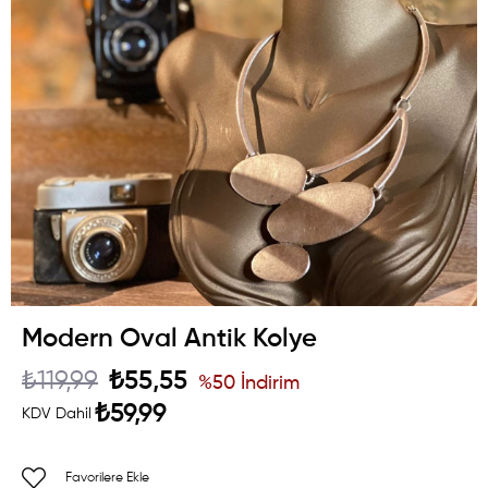
Modern Oval Antik Kolye
₺119,99
₺55,55
%
50
İndirim
₺59,99
KDV Dahil
Favorilere Ekle