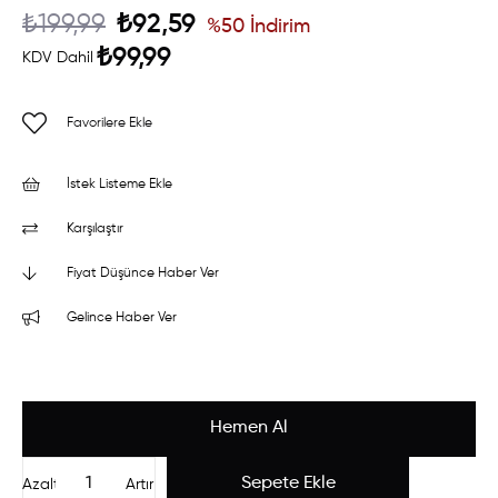
₺199,99
₺92,59
%
50
İndirim
₺99,99
KDV Dahil
Favorilere Ekle
İstek Listeme Ekle
Karşılaştır
Fiyat Düşünce Haber Ver
Gelince Haber Ver
Azalt
Artır