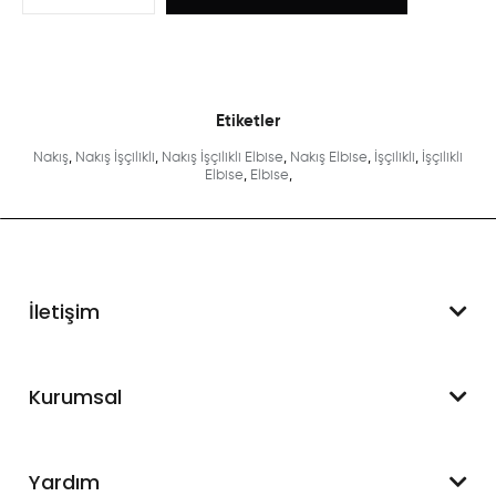
Etiketler
Nakış
,
Nakış İşçilikli
,
Nakış İşçilikli Elbise
,
Nakış Elbise
,
İşçilikli
,
İşçilikli
Elbise
,
Elbise
,
İletişim
WhatsApp Destek
Kurumsal
+90 545 550 49 88
Hakkımızda
Yardım