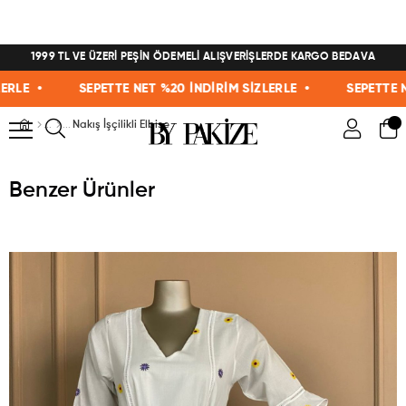
1999 TL VE ÜZERİ PEŞİN ÖDEMELİ ALIŞVERİŞLERDE KARGO BEDAVA
E •
SEPETTE NET %20 İNDİRİM SİZLERLE •
SEPETTE NET 
Nakış İşçilikli Elbise
Benzer Ürünler