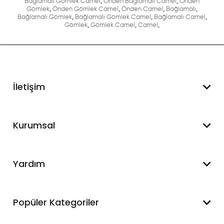
Bağlamalı Gömlek Camel
,
Önden Bağlamalı Camel
,
Önden
Gömlek
,
Önden Gömlek Camel
,
Önden Camel
,
Bağlamalı
,
Bağlamalı Gömlek
,
Bağlamalı Gömlek Camel
,
Bağlamalı Camel
,
Gömlek
,
Gömlek Camel
,
Camel
,
İletişim
WhatsApp Destek
Kurumsal
+90 545 550 49 88
Hakkımızda
Yardım
İletişim
Mesafeli Satış Sözleşmesi
Hesabım
Popüler Kategoriler
Blog
Sipariş Takip