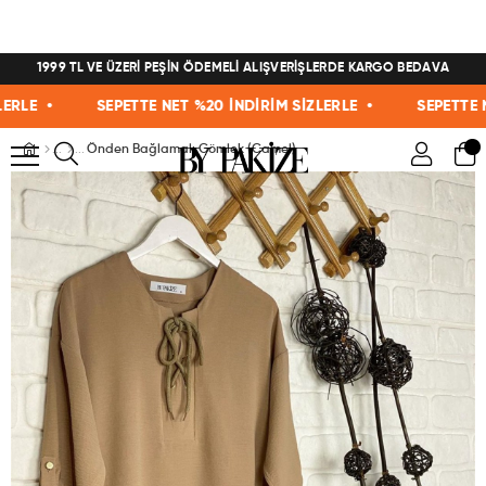
1999 TL VE ÜZERİ PEŞİN ÖDEMELİ ALIŞVERİŞLERDE KARGO BEDAVA
LE •
SEPETTE NET %20 İNDİRİM SİZLERLE •
SEPETTE NET 
Önden Bağlamalı Gömlek (Camel)