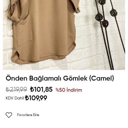
Önden Bağlamalı Gömlek (Camel)
₺219,99
₺101,85
%
50
İndirim
₺109,99
KDV Dahil
Favorilere Ekle