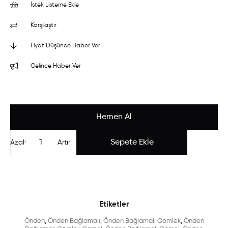
İstek Listeme Ekle
Karşılaştır
Fiyat Düşünce Haber Ver
Gelince Haber Ver
Azalt
Artır
Etiketler
Önden
,
Önden Bağlamalı
,
Önden Bağlamalı Gömlek
,
Önden