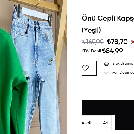
Önü Cepli Kapş
(Yeşil)
₺169,99
₺78,70
₺84,99
KDV Dahil
İstek Listeme 
Fiyat Düşünce
Azalt
Artır