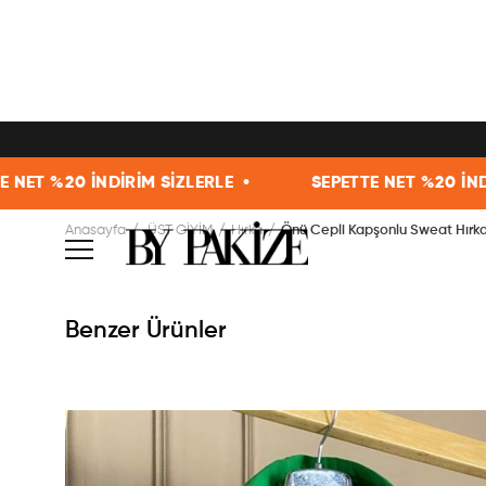
İM SİZLERLE •
SEPETTE NET %20 İNDİRİM SİZLERLE •
Anasayfa
ÜST GİYİM
Hırka
Önü Cepli Kapşonlu Sweat Hırka 
Benzer Ürünler