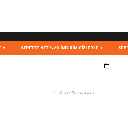
E NET %20 İNDİRİM SİZLERLE •
SEPETTE NET %20 İND
< < Önceki Sayfaya Dön