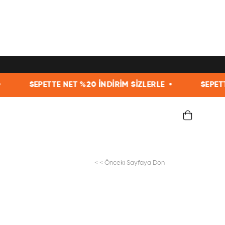
ET %20 İNDİRİM SİZLERLE •
SEPETTE NET %20 İNDİR
< < Önceki Sayfaya Dön