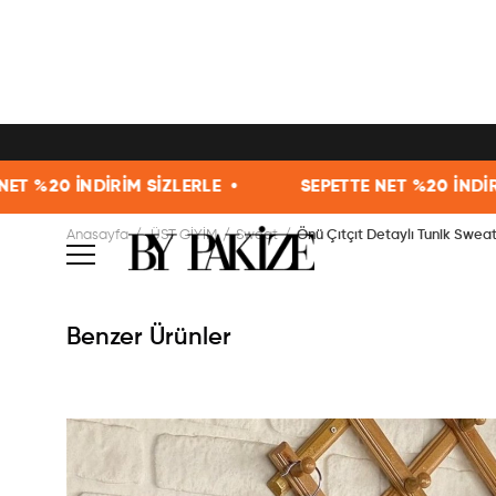
SİZLERLE •
SEPETTE NET %20 İNDİRİM SİZLERLE •
Anasayfa
ÜST GİYİM
Sweat
Önü Çıtçıt Detaylı Tunik Sweat 
Benzer Ürünler