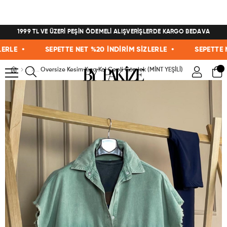
1999 TL VE ÜZERİ PEŞİN ÖDEMELİ ALIŞVERİŞLERDE KARGO BEDAVA
LE •
SEPETTE NET %20 İNDİRİM SİZLERLE •
SEPETTE NET 
Oversize Kesim Kısa Kol Cepli Gömlek (MİNT YEŞİLİ)