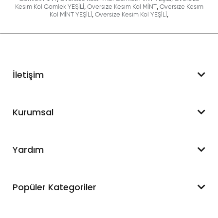
Kesim Kol Gömlek YEŞİLİ
,
Oversize Kesim Kol MİNT
,
Oversize Kesim
Kol MİNT YEŞİLİ
,
Oversize Kesim Kol YEŞİLİ
,
İletişim
WhatsApp Destek
Kurumsal
+90 545 550 49 88
Hakkımızda
Yardım
İletişim
Mesafeli Satış Sözleşmesi
Hesabım
Popüler Kategoriler
Blog
Sipariş Takip
Kargom Nerede