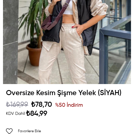
Oversize Kesim Şişme Yelek (SİYAH)
₺169,99
₺78,70
%
50
İndirim
₺84,99
KDV Dahil
Favorilere Ekle