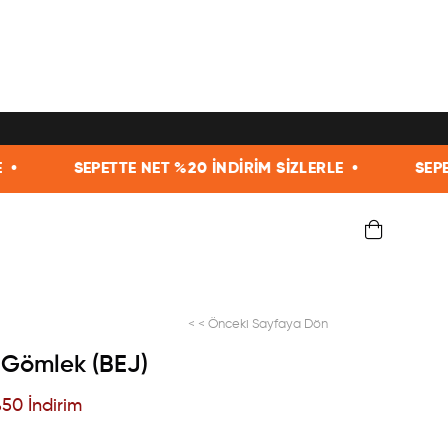
NET %20 İNDİRİM SİZLERLE •
SEPETTE NET %20 İNDİR
< < Önceki Sayfaya Dön
li Gömlek (BEJ)
%
50
İndirim