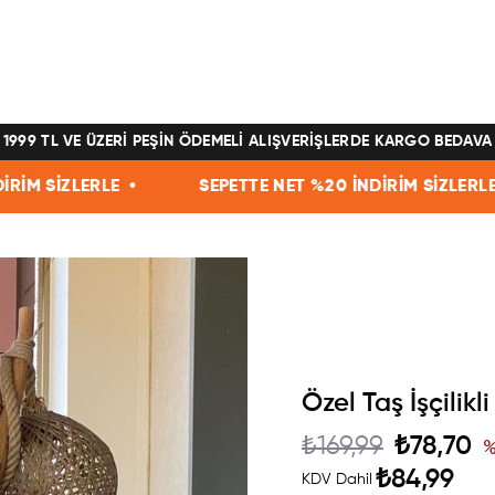
1999 TL VE ÜZERİ PEŞİN ÖDEMELİ ALIŞVERİŞLERDE KARGO BEDAVA
SEPETTE NET %20 İNDİRİM SİZLERLE •
SEPETTE 
Özel Taş İşçilik
₺169,99
₺78,70
₺84,99
KDV Dahil