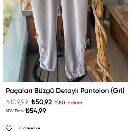
Paçaları Büzgü Detaylı Pantolon (Gri)
₺109,99
₺50,92
%
50
İndirim
₺54,99
KDV Dahil
Favorilere Ekle