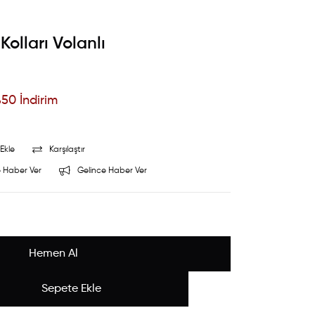
olları Volanlı
%
50
İndirim
Ekle
Karşılaştır
 Haber Ver
Gelince Haber Ver