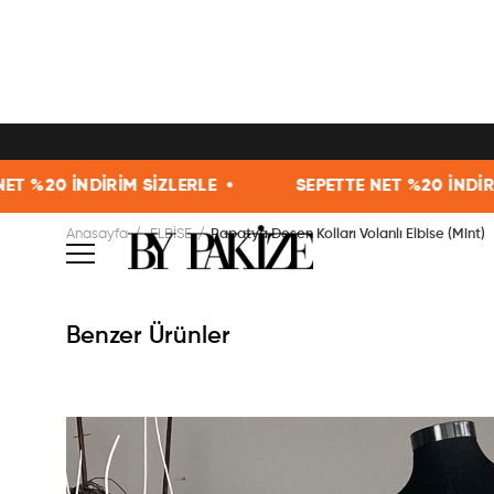
 SİZLERLE •
SEPETTE NET %20 İNDİRİM SİZLERLE •
Anasayfa
ELBİSE
Papatya Desen Kolları Volanlı Elbise (Mint)
Benzer Ürünler