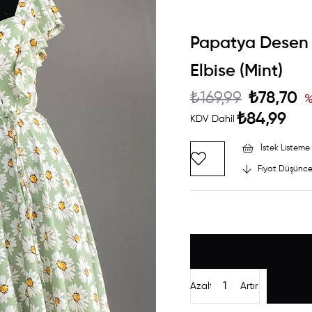
Papatya Desen K
Elbise (Mint)
₺169,99
₺78,70
₺84,99
KDV Dahil
İstek Listeme 
Fiyat Düşünce
Azalt
Artır