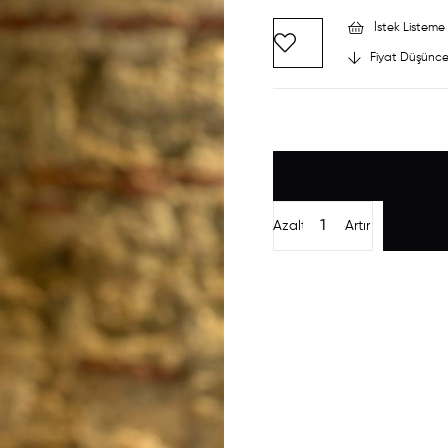
İstek Listeme 
Fiyat Düşünce
Azalt
Artır