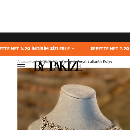
ET %20 İNDİRİM SİZLERLE •
SEPETTE NET %20 İNDİR
Anasayfa
AKSESUAR
Kolye
Paralı Sallantılı Kolye