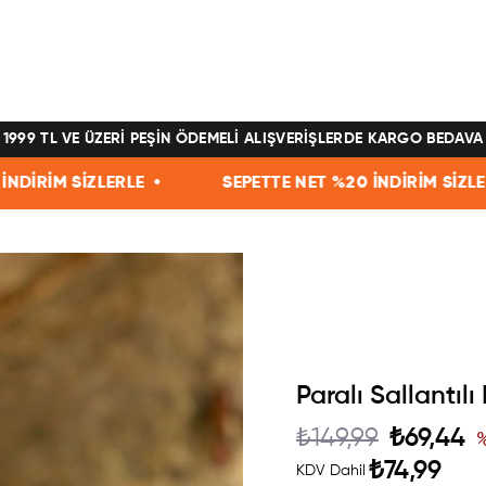
1999 TL VE ÜZERİ PEŞİN ÖDEMELİ ALIŞVERİŞLERDE KARGO BEDAVA
İM SİZLERLE •
SEPETTE NET %20 İNDİRİM SİZLERLE •
Paralı Sallantılı
₺149,99
₺69,44
₺74,99
KDV Dahil