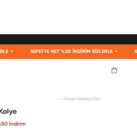
SEPETTE NET %20 İNDİRİM SİZLERLE •
SEPETT
< < Önceki Sayfaya Dön
 Kolye
%
50
İndirim