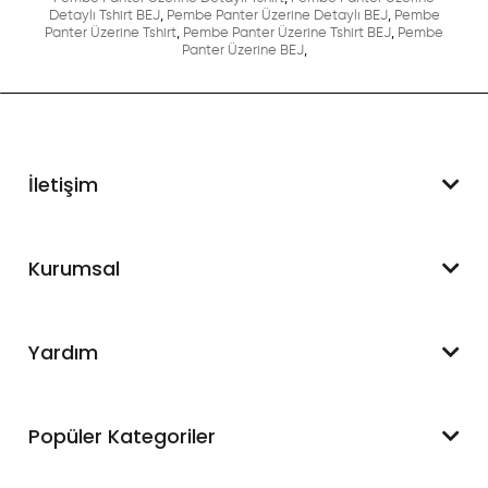
Detaylı Tshirt BEJ
,
Pembe Panter Üzerine Detaylı BEJ
,
Pembe
Panter Üzerine Tshirt
,
Pembe Panter Üzerine Tshirt BEJ
,
Pembe
Panter Üzerine BEJ
,
İletişim
WhatsApp Destek
Kurumsal
+90 545 550 49 88
Hakkımızda
Yardım
İletişim
Mesafeli Satış Sözleşmesi
Hesabım
Popüler Kategoriler
Blog
Sipariş Takip