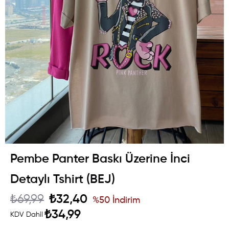
Pembe Panter Baskı Üzerine İnci
Detaylı Tshirt (BEJ)
₺69,99
₺32,40
%
50
İndirim
₺34,99
KDV Dahil