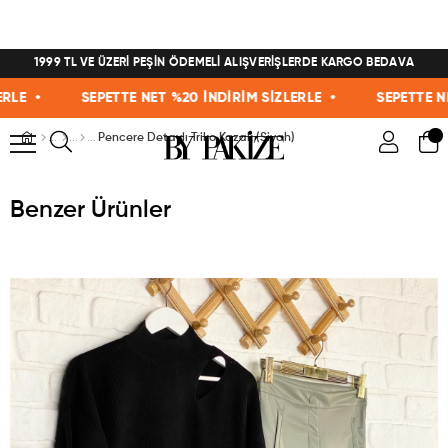
1999 TL VE ÜZERİ PEŞİN ÖDEMELİ ALIŞVERİŞLERDE KARGO BEDAVA
E •
SEPETTE NET %20 İNDİRİM SİZLERLE •
SEPETTE NET %
Pencere Detaylı Triko Kazak (Siyah)
Benzer Ürünler