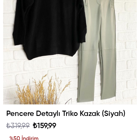
Pencere Detaylı Triko Kazak (Siyah)
₺319,99
₺159,99
%
50
İndirim