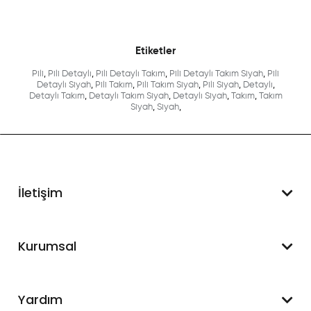
Etiketler
Pili
,
Pili Detaylı
,
Pili Detaylı Takım
,
Pili Detaylı Takım Siyah
,
Pili
Detaylı Siyah
,
Pili Takım
,
Pili Takım Siyah
,
Pili Siyah
,
Detaylı
,
Detaylı Takım
,
Detaylı Takım Siyah
,
Detaylı Siyah
,
Takım
,
Takım
Siyah
,
Siyah
,
İletişim
WhatsApp Destek
Kurumsal
+90 545 550 49 88
Hakkımızda
Yardım