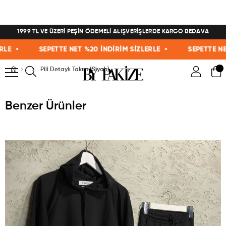
1999 TL VE ÜZERİ PEŞİN ÖDEMELİ ALIŞVERİŞLERDE KARGO BEDAVA
 •
SEPETTE NET %20 İNDİRİM SİZLERLE •
SEPETTE NET %
Pili Detaylı Takım (Siyah)
Benzer Ürünler