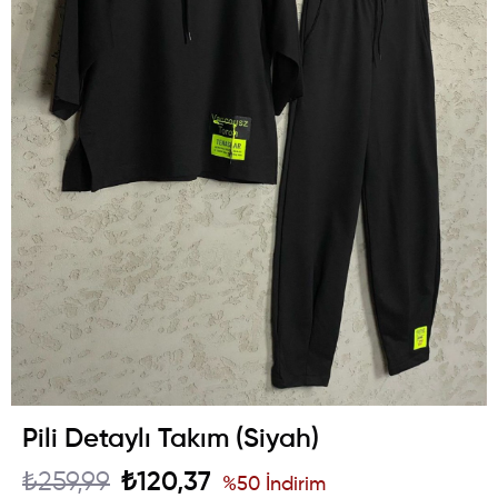
Pili Detaylı Takım (Siyah)
₺259,99
₺120,37
%
50
İndirim