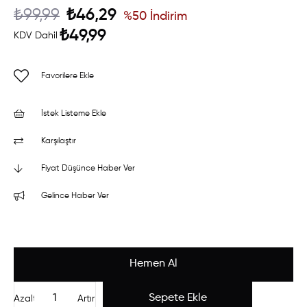
₺99,99
₺46,29
%
50
İndirim
₺49,99
KDV Dahil
Favorilere Ekle
İstek Listeme Ekle
Karşılaştır
Fiyat Düşünce Haber Ver
Gelince Haber Ver
Azalt
Artır