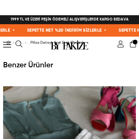
1999 TL VE ÜZERİ PEŞİN ÖDEMELİ ALIŞVERİŞLERDE KARGO BEDAVA
E •
SEPETTE NET %20 İNDİRİM SİZLERLE •
SEPETTE NET 
Pilise Detaylı Şort Etek (Beyaz)
Benzer Ürünler