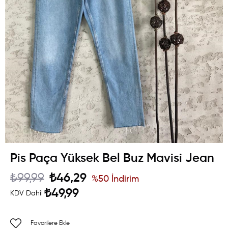
Pis Paça Yüksek Bel Buz Mavisi Jean
₺99,99
₺46,29
%
50
İndirim
₺49,99
KDV Dahil
Favorilere Ekle