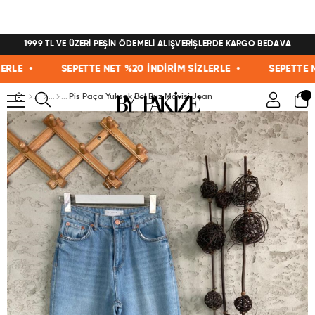
1999 TL VE ÜZERİ PEŞİN ÖDEMELİ ALIŞVERİŞLERDE KARGO BEDAVA
E •
SEPETTE NET %20 İNDİRİM SİZLERLE •
SEPETTE NET 
Pis Paça Yüksek Bel Buz Mavisi Jean