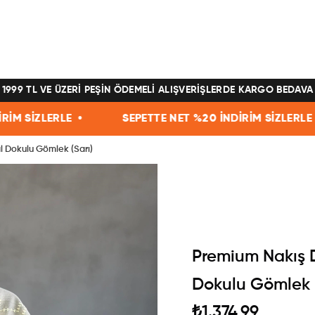
1999 TL VE ÜZERİ PEŞİN ÖDEMELİ ALIŞVERİŞLERDE KARGO BEDAVA
SEPETTE NET %20 İNDİRİM SİZLERLE •
SEPETTE NET
 Dokulu Gömlek (Sarı)
Premium Nakış 
Dokulu Gömlek (
₺1.374,99