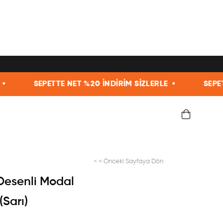
 %20 İNDİRİM SİZLERLE •
SEPETTE NET %20 İNDİRİM 
< < Önceki Sayfaya Dön
Desenli Modal
Sarı)