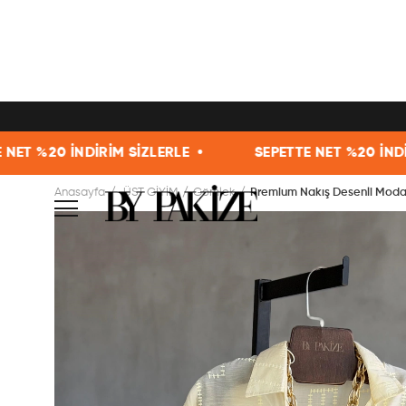
ZLERLE •
SEPETTE NET %20 İNDİRİM SİZLERLE •
Anasayfa
ÜST GİYİM
Gömlek
Premium Nakış Desenli Modal