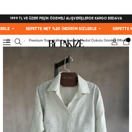
1999 TL VE ÜZERİ PEŞİN ÖDEMELİ ALIŞVERİŞLERDE KARGO BEDAVA
E •
SEPETTE NET %20 İNDİRİM SİZLERLE •
SEPETTE NET 
Premium Yaprak Nakış Desenli Modal Dokulu Gömlek (Mint)