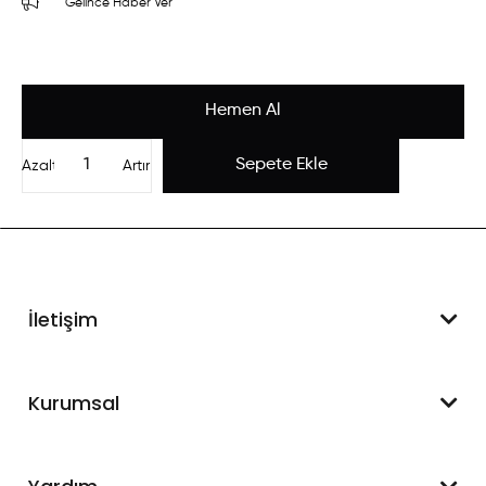
Gelince Haber Ver
Azalt
Artır
İletişim
WhatsApp Destek
Kurumsal
+90 545 550 49 88
Hakkımızda