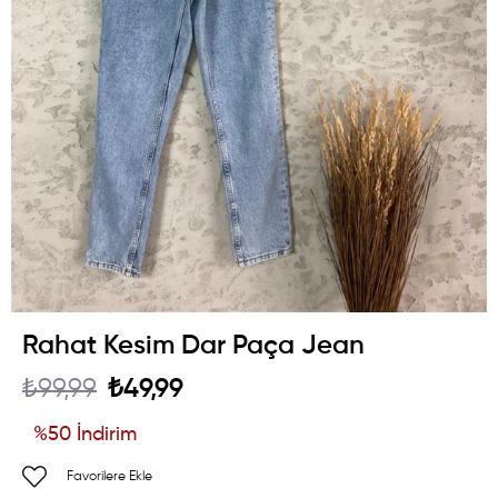
Rahat Kesim Dar Paça Jean
₺99,99
₺49,99
%
50
İndirim
Favorilere Ekle