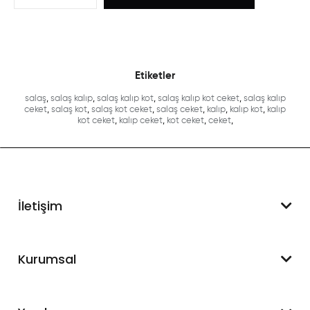
Etiketler
salaş
,
salaş kalıp
,
salaş kalıp kot
,
salaş kalıp kot ceket
,
salaş kalıp
ceket
,
salaş kot
,
salaş kot ceket
,
salaş ceket
,
kalıp
,
kalıp kot
,
kalıp
kot ceket
,
kalıp ceket
,
kot ceket
,
ceket
,
İletişim
WhatsApp Destek
Kurumsal
+90 545 550 49 88
Hakkımızda