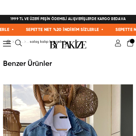
1999 TL VE ÜZERİ PEŞİN ÖDEMELİ ALIŞVERİŞLERDE KARGO BEDAVA
E •
SEPETTE NET %20 İNDİRİM SİZLERLE •
SEPETTE NET %
salaş kalıp kot ceket
Benzer Ürünler