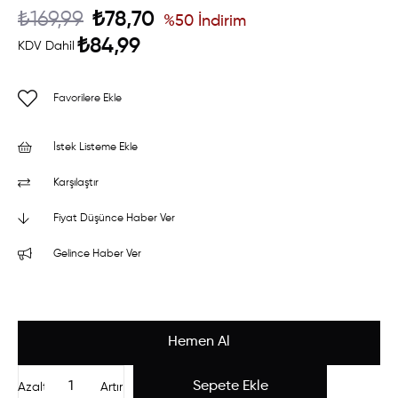
₺169,99
₺78,70
%
50
İndirim
₺84,99
KDV Dahil
Favorilere Ekle
İstek Listeme Ekle
Karşılaştır
Fiyat Düşünce Haber Ver
Gelince Haber Ver
Azalt
Artır