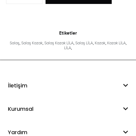
Etiketler
Salaş
,
Salaş Kazak
,
Salaş Kazak LİLA
,
Salaş LİLA
,
Kazak
,
Kazak LİLA
,
LİLA
,
İletişim
WhatsApp Destek
Kurumsal
+90 545 550 49 88
Hakkımızda
Yardım