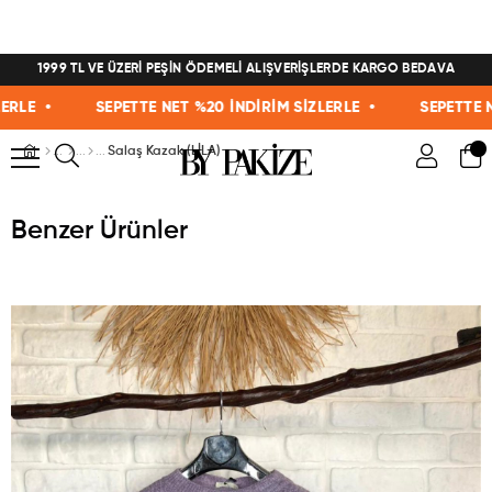
1999 TL VE ÜZERİ PEŞİN ÖDEMELİ ALIŞVERİŞLERDE KARGO BEDAVA
E •
SEPETTE NET %20 İNDİRİM SİZLERLE •
SEPETTE NET 
Salaş Kazak (LİLA)
Benzer Ürünler