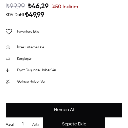
₺99,99
₺46,29
%
50
İndirim
₺49,99
KDV Dahil
Favorilere Ekle
İstek Listeme Ekle
Karşılaştır
Fiyat Düşünce Haber Ver
Gelince Haber Ver
Azalt
Artır