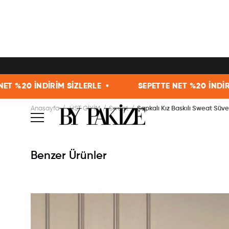
İZLERLE •
SEPETTE NET %20 İNDİRİM SİZLERLE •
Anasayfa
ÜST GİYİM
Sweat
Şapkalı Kız Baskılı Sweat Süve
Benzer Ürünler