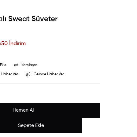
kılı Sweat Süveter
%
50
İndirim
Ekle
Karşılaştır
 Haber Ver
Gelince Haber Ver