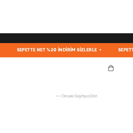
T %20 İNDİRİM SİZLERLE •
SEPETTE NET %20 İNDİRİM
< < Önceki Sayfaya Dön