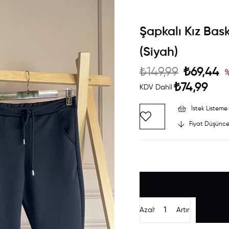
Şapkalı Kız Bas
(Siyah)
₺149,99
₺69,44
₺74,99
KDV Dahil
İstek Listeme 
Fiyat Düşünce
Azalt
Artır