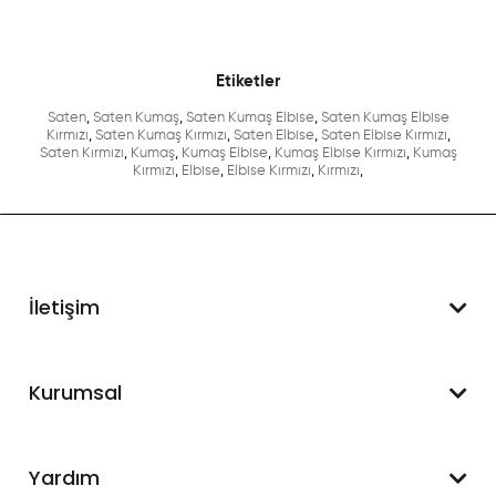
Etiketler
Saten
,
Saten Kumaş
,
Saten Kumaş Elbise
,
Saten Kumaş Elbise
Kırmızı
,
Saten Kumaş Kırmızı
,
Saten Elbise
,
Saten Elbise Kırmızı
,
Saten Kırmızı
,
Kumaş
,
Kumaş Elbise
,
Kumaş Elbise Kırmızı
,
Kumaş
Kırmızı
,
Elbise
,
Elbise Kırmızı
,
Kırmızı
,
İletişim
WhatsApp Destek
Kurumsal
+90 545 550 49 88
Hakkımızda
Yardım