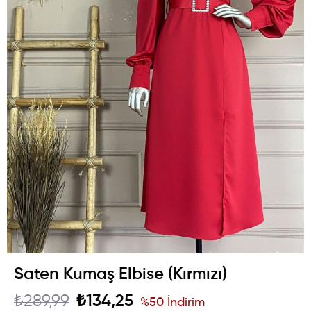
Saten Kumaş Elbise (Kırmızı)
₺289,99
₺134,25
%
50
İndirim