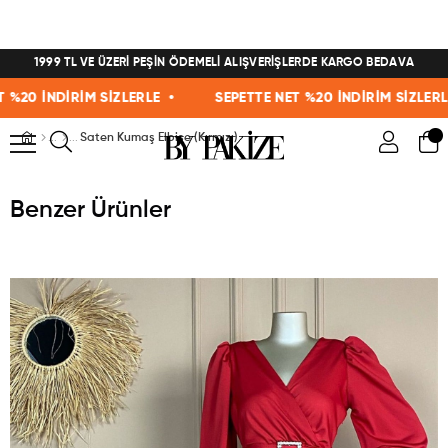
1999 TL VE ÜZERİ PEŞİN ÖDEMELİ ALIŞVERİŞLERDE KARGO BEDAVA
0 İNDİRİM SİZLERLE •
SEPETTE NET %20 İNDİRİM SİZLERLE •
Saten Kumaş Elbise (Kırmızı)
Benzer Ürünler