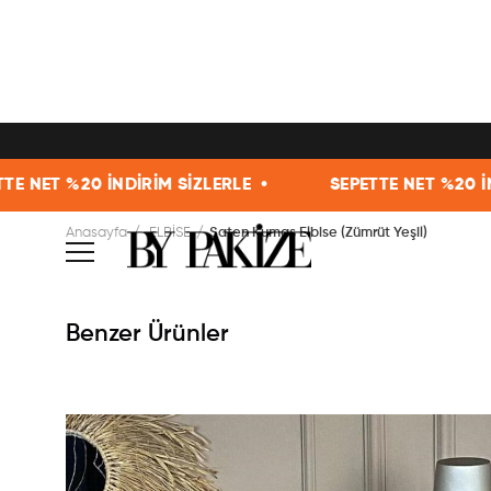
0 İNDİRİM SİZLERLE •
SEPETTE NET %20 İNDİRİM SİZ
Anasayfa
ELBİSE
Saten Kumaş Elbise (Zümrüt Yeşil)
Benzer Ürünler