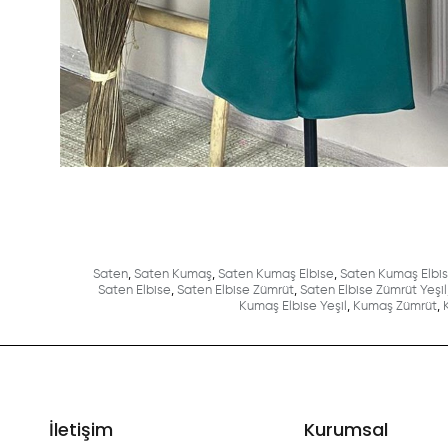
Saten
,
Saten Kumaş
,
Saten Kumaş Elbise
,
Saten Kumaş Elbi
Saten Elbise
,
Saten Elbise Zümrüt
,
Saten Elbise Zümrüt Yeşil
Kumaş Elbise Yeşil
,
Kumaş Zümrüt
,
İletişim
Kurumsal