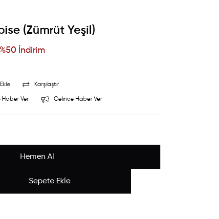
ise (Zümrüt Yeşil)
%
50
İndirim
Ekle
Karşılaştır
 Haber Ver
Gelince Haber Ver