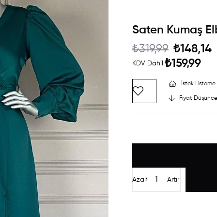
Saten Kumaş Elb
₺319,99
₺148,14
₺159,99
KDV Dahil
İstek Listeme 
Fiyat Düşünce
Azalt
Artır