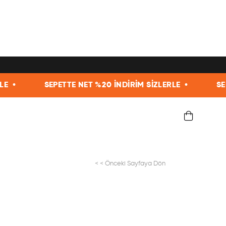
SEPETTE NET %20 İNDİRİM SİZLERLE •
SEPETTE NET 
< < Önceki Sayfaya Dön