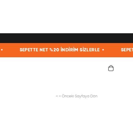
 NET %20 İNDİRİM SİZLERLE •
SEPETTE NET %20 İND
< < Önceki Sayfaya Dön