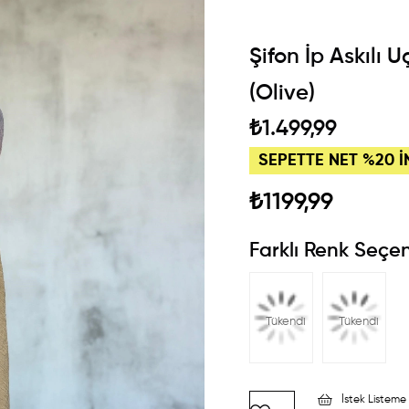
Şifon İp Askılı 
(Olive)
₺1.499,99
SEPETTE NET %20 İ
₺1199,99
Farklı Renk Seçen
Tükendi
Tükendi
İstek Listeme 