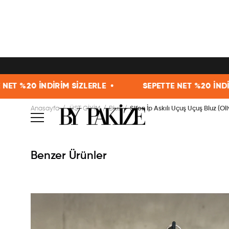
M SİZLERLE •
SEPETTE NET %20 İNDİRİM SİZLERLE •
Anasayfa
ÜST GİYİM
Bluz
Şifon İp Askılı Uçuş Uçuş Bluz (Ol
Benzer Ürünler