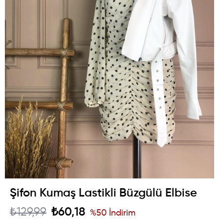
Şifon Kumaş Lastikli Büzgülü Elbise
₺129,99
₺60,18
%
50
İndirim