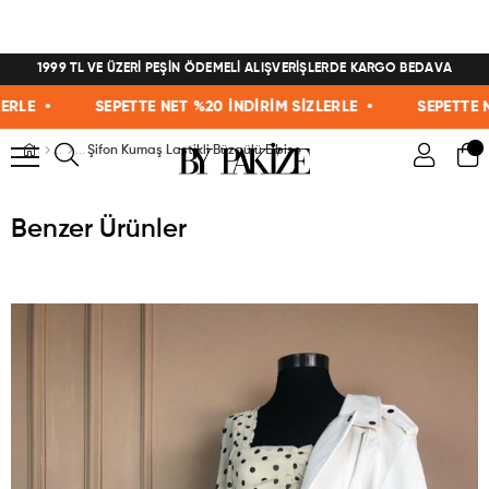
1999 TL VE ÜZERİ PEŞİN ÖDEMELİ ALIŞVERİŞLERDE KARGO BEDAVA
LE •
SEPETTE NET %20 İNDİRİM SİZLERLE •
SEPETTE NET 
Şifon Kumaş Lastikli Büzgülü Elbise
Benzer Ürünler