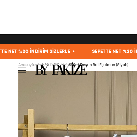
20 İNDİRİM SİZLERLE •
SEPETTE NET %20 İNDİRİM S
Anasayfa
%50 İNDİRİM
Silüet Desen Bol Eşofman (Siyah)