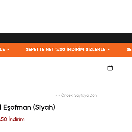
SEPETTE NET %20 İNDİRİM SİZLERLE •
SEPETTE NE
< < Önceki Sayfaya Dön
l Eşofman (Siyah)
%
50
İndirim