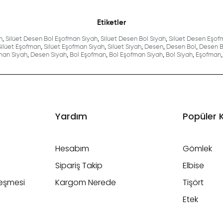
Etiketler
n
,
Silüet Desen Bol Eşofman Siyah
,
Silüet Desen Bol Siyah
,
Silüet Desen Eşof
Silüet Eşofman
,
Silüet Eşofman Siyah
,
Silüet Siyah
,
Desen
,
Desen Bol
,
Desen B
man Siyah
,
Desen Siyah
,
Bol Eşofman
,
Bol Eşofman Siyah
,
Bol Siyah
,
Eşofman
,
Yardım
Popüler 
Hesabım
Gömlek
Sipariş Takip
Elbise
leşmesi
Kargom Nerede
Tişört
Etek