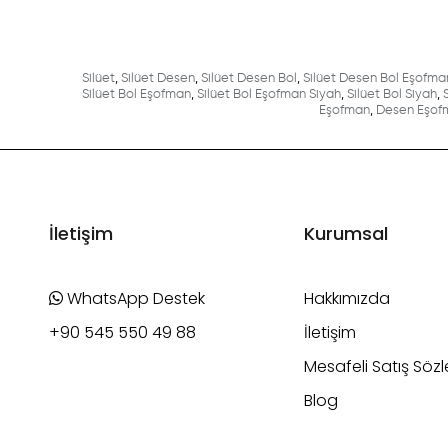
Silüet
,
Silüet Desen
,
Silüet Desen Bol
,
Silüet Desen Bol Eşofma
Silüet Bol Eşofman
,
Silüet Bol Eşofman Siyah
,
Silüet Bol Siyah
,
Eşofman
,
Desen Eşof
İletişim
Kurumsal
WhatsApp Destek
Hakkımızda
+90 545 550 49 88
İletişim
Mesafeli Satış Söz
Blog