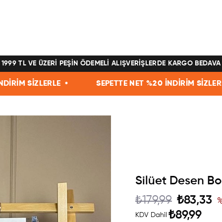
1999 TL VE ÜZERİ PEŞİN ÖDEMELİ ALIŞVERİŞLERDE KARGO BEDAVA
İZLERLE •
SEPETTE NET %20 İNDİRİM SİZLERLE •
Silüet Desen Bo
₺179,99
₺83,33
₺89,99
KDV Dahil