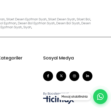
man
,
Silüet Desen Eşofman Siyah
,
Silüet Desen Siyah
,
Silüet Bol
,
ol Eşofman
,
Desen Bol Eşofman Siyah
,
Desen Bol Siyah
,
Desen
Eşofman Siyah
,
Siyah
,
Kategoriler
Sosyal Medya
By Boosterwizard