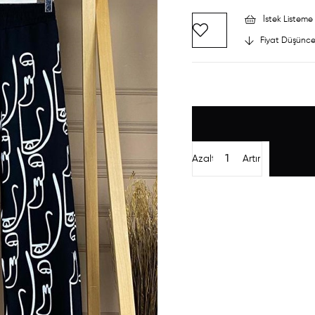
İstek Listeme 
Fiyat Düşünce
Azalt
Artır