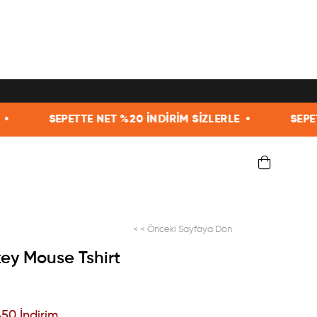
NET %20 İNDİRİM SİZLERLE •
SEPETTE NET %20 İNDİR
< < Önceki Sayfaya Dön
key Mouse Tshirt
%
50
İndirim