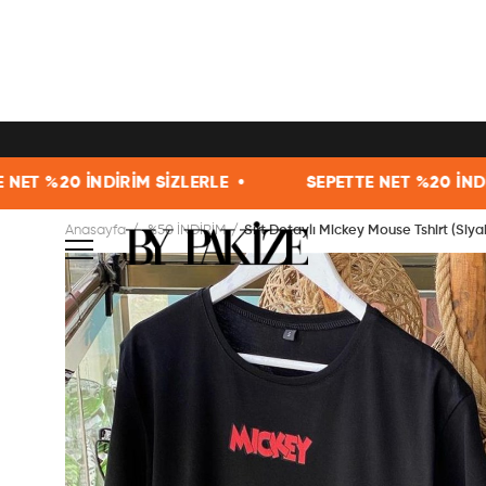
 SİZLERLE •
SEPETTE NET %20 İNDİRİM SİZLERLE •
Anasayfa
%50 İNDİRİM
Sırt Detaylı Mickey Mouse Tshirt (Siya