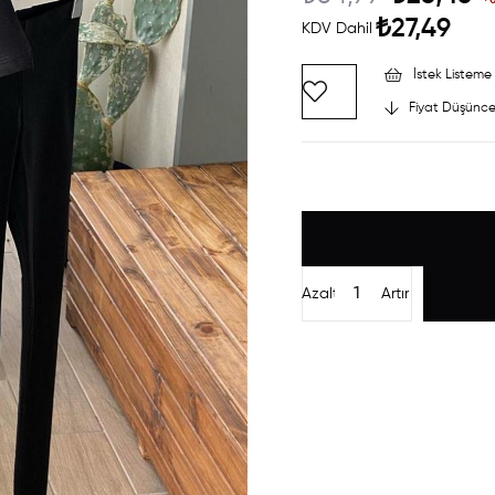
₺27,49
KDV Dahil
İstek Listeme 
Fiyat Düşünce
Azalt
Artır