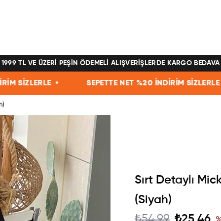
1999 TL VE ÜZERİ PEŞİN ÖDEMELİ ALIŞVERİŞLERDE KARGO BEDAVA
SEPETTE NET %20 İNDİRİM SİZLERLE •
SEPETTE 
h)
Sırt Detaylı Mic
(Siyah)
₺54,99
₺25,46