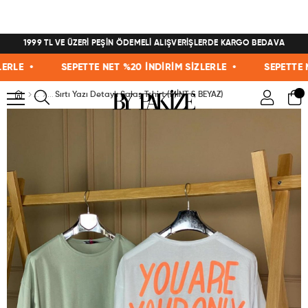
1999 TL VE ÜZERİ PEŞİN ÖDEMELİ ALIŞVERİŞLERDE KARGO BEDAVA
E •
SEPETTE NET %20 İNDİRİM SİZLERLE •
SEPETTE NET 
Sırtı Yazı Detaylı Salaş Tshirt (MİNT & BEYAZ)