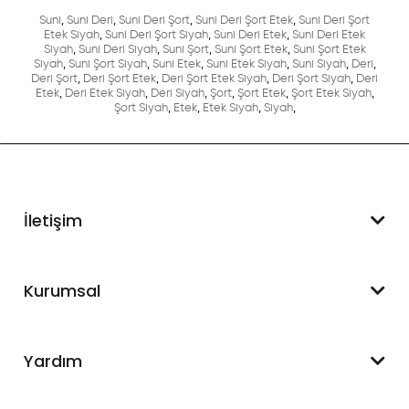
Suni
,
Suni Deri
,
Suni Deri Şort
,
Suni Deri Şort Etek
,
Suni Deri Şort
Etek Siyah
,
Suni Deri Şort Siyah
,
Suni Deri Etek
,
Suni Deri Etek
Siyah
,
Suni Deri Siyah
,
Suni Şort
,
Suni Şort Etek
,
Suni Şort Etek
Siyah
,
Suni Şort Siyah
,
Suni Etek
,
Suni Etek Siyah
,
Suni Siyah
,
Deri
,
Deri Şort
,
Deri Şort Etek
,
Deri Şort Etek Siyah
,
Deri Şort Siyah
,
Deri
Etek
,
Deri Etek Siyah
,
Deri Siyah
,
Şort
,
Şort Etek
,
Şort Etek Siyah
,
Şort Siyah
,
Etek
,
Etek Siyah
,
Siyah
,
İletişim
WhatsApp Destek
Kurumsal
+90 545 550 49 88
Hakkımızda
Yardım
İletişim