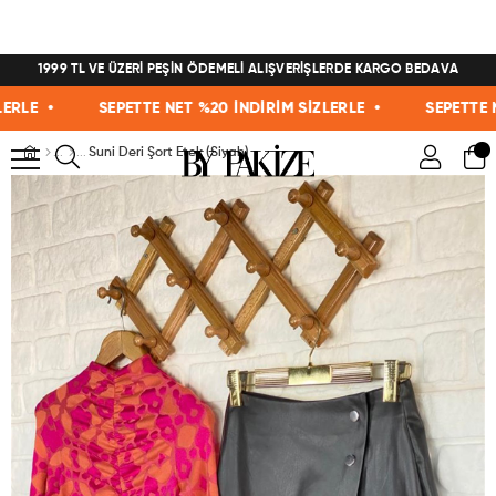
1999 TL VE ÜZERİ PEŞİN ÖDEMELİ ALIŞVERİŞLERDE KARGO BEDAVA
E •
SEPETTE NET %20 İNDİRİM SİZLERLE •
SEPETTE NET 
Suni Deri Şort Etek (Siyah)