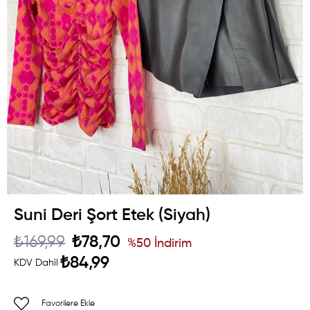
Suni Deri Şort Etek (Siyah)
₺169,99
₺78,70
%
50
İndirim
₺84,99
KDV Dahil
Favorilere Ekle