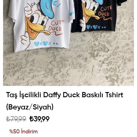
Taş İşcilikli Daffy Duck Baskılı Tshirt
(Beyaz/Siyah)
₺79,99
₺39,99
%
50
İndirim