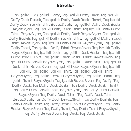
Etiketler
Taş İşcilikli
,
Taş İşcilikli Daffy
,
Taş İşcilikli Daffy Duck
,
Taş İşcilikli
Daffy Duck Baskılı
,
Taş İşcilikli Daffy Duck Baskılı Tshirt
,
Taş İşcilikli
Daffy Duck Baskılı Tshirt BeyazSiyah
,
Taş İşcilikli Daffy Duck Baskılı
BeyazSiyah
,
Taş İşcilikli Daffy Duck Tshirt
,
Taş İşcilikli Daffy Duck
Tshirt BeyazSiyah
,
Taş İşcilikli Daffy Duck BeyazSiyah
,
Taş İşcilikli
Daffy Baskılı
,
Taş İşcilikli Daffy Baskılı Tshirt
,
Taş İşcilikli Daffy Baskılı
Tshirt BeyazSiyah
,
Taş İşcilikli Daffy Baskılı BeyazSiyah
,
Taş İşcilikli
Daffy Tshirt
,
Taş İşcilikli Daffy Tshirt BeyazSiyah
,
Taş İşcilikli Daffy
BeyazSiyah
,
Taş İşcilikli Duck
,
Taş İşcilikli Duck Baskılı
,
Taş İşcilikli
Duck Baskılı Tshirt
,
Taş İşcilikli Duck Baskılı Tshirt BeyazSiyah
,
Taş
İşcilikli Duck Baskılı BeyazSiyah
,
Taş İşcilikli Duck Tshirt
,
Taş İşcilikli
Duck Tshirt BeyazSiyah
,
Taş İşcilikli Duck BeyazSiyah
,
Taş İşcilikli
Baskılı
,
Taş İşcilikli Baskılı Tshirt
,
Taş İşcilikli Baskılı Tshirt
BeyazSiyah
,
Taş İşcilikli Baskılı BeyazSiyah
,
Taş İşcilikli Tshirt
,
Taş
İşcilikli Tshirt BeyazSiyah
,
Taş İşcilikli BeyazSiyah
,
Taş Daffy
,
Taş
Daffy Duck
,
Taş Daffy Duck Baskılı
,
Taş Daffy Duck Baskılı Tshirt
,
Taş Daffy Duck Baskılı Tshirt BeyazSiyah
,
Taş Daffy Duck Baskılı
BeyazSiyah
,
Taş Daffy Duck Tshirt
,
Taş Daffy Duck Tshirt
BeyazSiyah
,
Taş Daffy Duck BeyazSiyah
,
Taş Daffy Baskılı
,
Taş
Daffy Baskılı Tshirt
,
Taş Daffy Baskılı Tshirt BeyazSiyah
,
Taş Daffy
Baskılı BeyazSiyah
,
Taş Daffy Tshirt
,
Taş Daffy Tshirt BeyazSiyah
,
Taş Daffy BeyazSiyah
,
Taş Duck
,
Taş Duck Baskılı
,