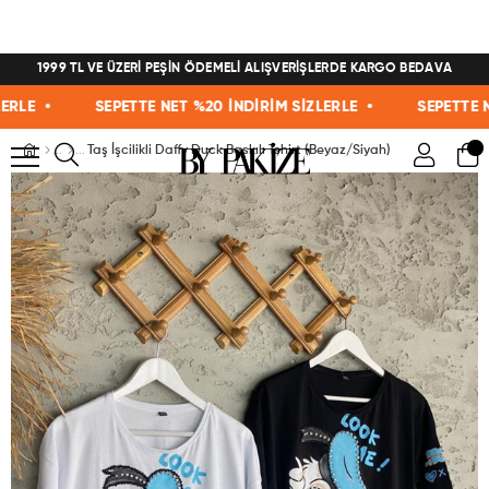
1999 TL VE ÜZERİ PEŞİN ÖDEMELİ ALIŞVERİŞLERDE KARGO BEDAVA
LE •
SEPETTE NET %20 İNDİRİM SİZLERLE •
SEPETTE NET 
Taş İşcilikli Daffy Duck Baskılı Tshirt (Beyaz/Siyah)