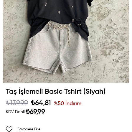
Taş İşlemeli Basic Tshirt (Siyah)
₺139,99
₺64,81
%
50
İndirim
₺69,99
KDV Dahil
Favorilere Ekle