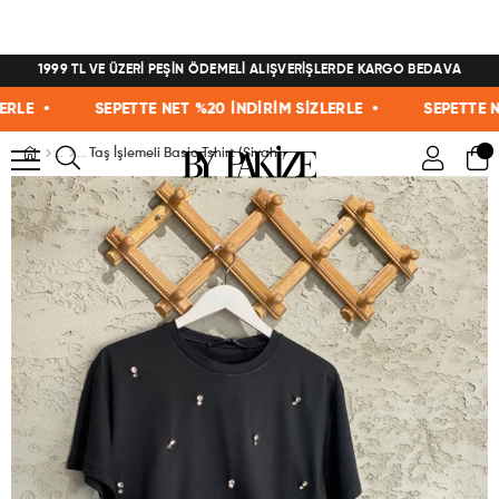
1999 TL VE ÜZERİ PEŞİN ÖDEMELİ ALIŞVERİŞLERDE KARGO BEDAVA
E •
SEPETTE NET %20 İNDİRİM SİZLERLE •
SEPETTE NET 
Taş İşlemeli Basic Tshirt (Siyah)