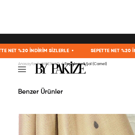
%20 İNDİRİM SİZLERLE •
SEPETTE NET %20 İNDİRİM S
Anasayfa
AKSESUAR
Taş İşlemeli Şal (Camel)
Benzer Ürünler