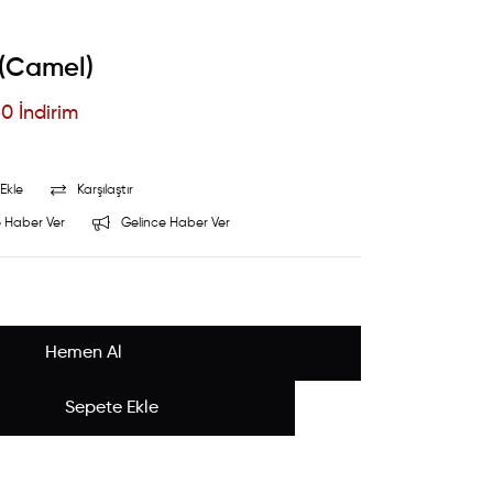
 (Camel)
50
İndirim
Ekle
Karşılaştır
 Haber Ver
Gelince Haber Ver