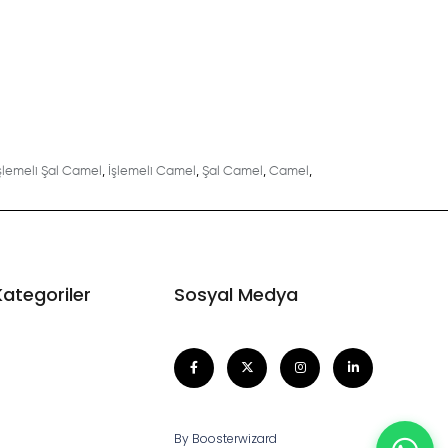
şlemeli Şal Camel
,
İşlemeli Camel
,
Şal Camel
,
Camel
,
Kategoriler
Sosyal Medya
By Boosterwizard