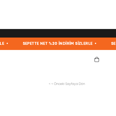
SEPETTE NET %20 İNDİRİM SİZLERLE •
SEPETTE NE
< < Önceki Sayfaya Dön