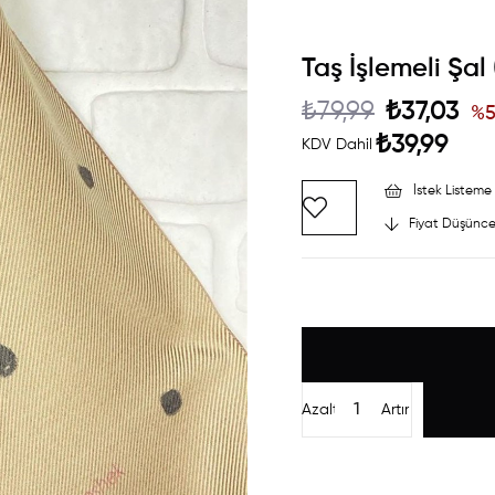
Taş İşlemeli Şal
₺79,99
₺37,03
%
₺39,99
KDV Dahil
İstek Listeme 
Fiyat Düşünce
Azalt
Artır