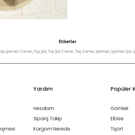
Etiketler
Taş İşlemeli Camel
,
Taş Şal
,
Taş Şal Camel
,
Taş Camel
,
İşlemeli
,
İşlemeli Şal
,
İ
Yardım
Popüler 
Hesabım
Gömlek
Sipariş Takip
Elbise
leşmesi
Kargom Nerede
Tişört