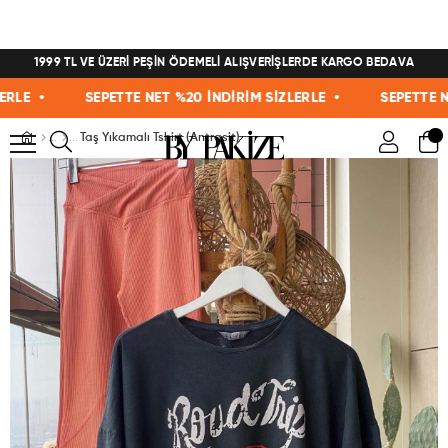
1999 TL VE ÜZERİ PEŞİN ÖDEMELİ ALIŞVERİŞLERDE KARGO BEDAVA
E •
SEPETTE NET %20 İNDİRİM SİZLERLE •
SEPETTE NET 
Taş Yıkamalı Tshirt (Antrasit)