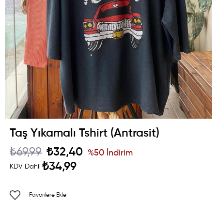
Taş Yıkamalı Tshirt (Antrasit)
₺69,99
₺32,40
%
50
İndirim
₺34,99
KDV Dahil
Favorilere Ekle