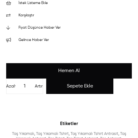
İstek Listeme Ekle
Karşılaştır
Fiyat Düşünce Haber Ver
Gelince Haber Ver
Azalt
Artır
Etiketler
Taş Yıkamalı
,
Taş Yıkamalı Tshirt
,
Taş Yıkamalı Tshirt Antrasit
,
Taş